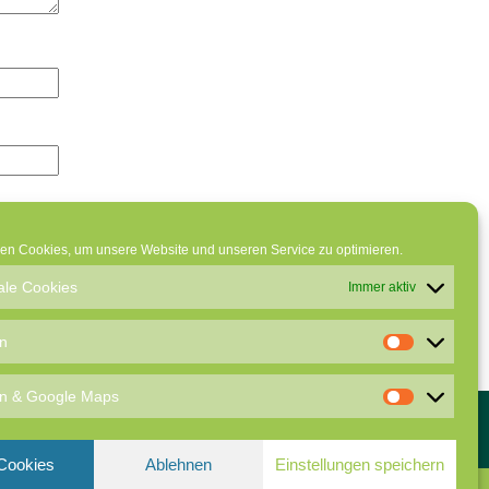
en Cookies, um unsere Website und unseren Service zu optimieren.
ale Cookies
Immer aktiv
en
Statistik
ken & Google Maps
Statistik
&
Google
 Cookies
Ablehnen
Einstellungen speichern
Maps
rossmedia1.de