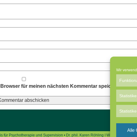
Wir verwend
Funktion
 Browser für meinen nächsten Kommentar speichern.
Statistik
Statisti
Alle
is für Psychotherapie und Supervision • Dr. phil. Karen Röhling
I
Webdesign von
c